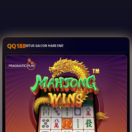
QQ188
SITUS GACOR HARI INI!